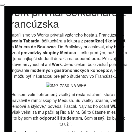
Werk privítal šéfkuchára z
Francúzska
V apríli sme vo Werku privítali vzácneho hosťa z Francúzska –
Pascala Tabarda
, šéfkuchára a lektora z
prestížnej školy CFA
des Métiers de Boulazac.
Do Bratislavy pricestoval, aby bližšie
spoznal
prevádzky skupiny Medusa
– ešte predtým, než k nám
jeho najlepší študenti dorazia na odbornú prax. Pri svojej
návšteve nevynechal ani
Werk
. Jeho cieľom bolo získať pohľad na
fungovanie
moderných gastronomických konceptov
, ktoré
môžu byť inšpiráciou pre jeho študentov vo Francúzsku.
„Bol som veľmi ohromený všetkými reštauráciami, ktoré som
navštívil v rámci skupiny Medusa. Sú všetky úžasné, veľmi
trendové a štýlové,“ povedal Pascal. Najviac ho očaril
WERK
avšak veľmi sa mu páčili aj Rio a Mint. Sú to úžasné miesta a
určite by som ich
odporučil študentom.
Som si istý, že by si to
tu užili.