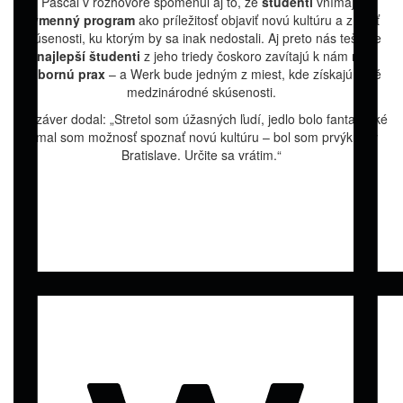
Pascal v rozhovore spomenul aj to, že
študenti
vnímajú
výmenný program
ako príležitosť objaviť novú kultúru a získať
skúsenosti, ku ktorým by sa inak nedostali. Aj preto nás teší, že
najlepší študenti
z jeho triedy čoskoro zavítajú k nám na
odbornú prax
– a Werk bude jedným z miest, kde získajú prvé
medzinárodné skúsenosti.
Na záver dodal: „Stretol som úžasných ľudí, jedlo bolo fantastické
a mal som možnosť spoznať novú kultúru – bol som prvýkrát v
Bratislave. Určite sa vrátim.“