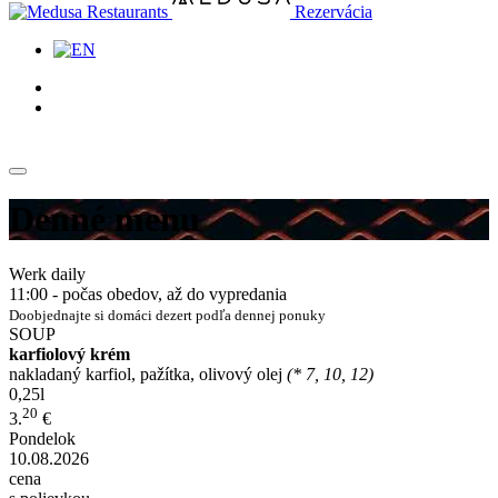
Rezervácia
Denné menu
Werk daily
11:00 - počas obedov, až do vypredania
Doobjednajte si domáci dezert podľa dennej ponuky
SOUP
karfiolový krém
nakladaný karfiol, pažítka, olivový olej
(* 7, 10, 12)
0,25l
20
3.
€
Pondelok
10.08.2026
cena