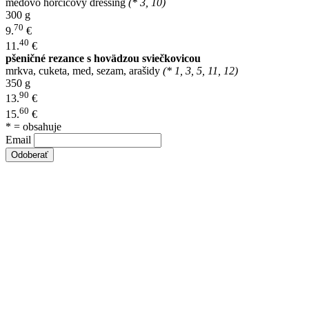
medovo horčicový dressing
(* 3, 10)
300 g
70
9.
€
40
11.
€
pšeničné rezance s hovädzou sviečkovicou
mrkva, cuketa, med, sezam, arašidy
(* 1, 3, 5, 11, 12)
350 g
90
13.
€
60
15.
€
* = obsahuje
Email
Odoberať