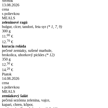
Štvrtok
13.08.2026
cena
s polievkou
MEALS
zeleninové ragú
bulgur, cícer, tandori, feta syr
(* 1, 7, 9)
300 g
00
11.
€
70
12.
€
kuracia roláda
pečené zemiaky, sušené marhule,
brokolica, uhorkový pickles
(* 12)
350 g
50
12.
€
20
14.
€
Piatok
14.08.2026
cena
s polievkou
MEALS
zemiakový šalát
pečená sezónna zelenina, vajce,
kapari, chren, kôpor,