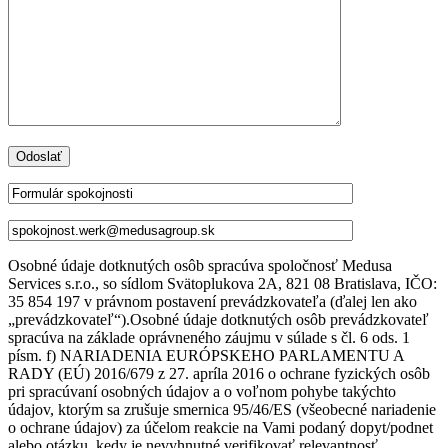
Osobné údaje dotknutých osôb spracúva spoločnosť Medusa
Services s.r.o., so sídlom Svätoplukova 2A, 821 08 Bratislava, IČO:
35 854 197 v právnom postavení prevádzkovateľa (ďalej len ako
„prevádzkovateľ“).Osobné údaje dotknutých osôb prevádzkovateľ
spracúva na základe oprávneného záujmu v súlade s čl. 6 ods. 1
písm. f) NARIADENIA EURÓPSKEHO PARLAMENTU A
RADY (EÚ) 2016/679 z 27. apríla 2016 o ochrane fyzických osôb
pri spracúvaní osobných údajov a o voľnom pohybe takýchto
údajov, ktorým sa zrušuje smernica 95/46/ES (všeobecné nariadenie
o ochrane údajov) za účelom reakcie na Vami podaný dopyt/podnet
alebo otázku, kedy je nevyhnutné verifikovať relevantnosť