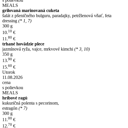
s polievkou
MEALS
grilovaná marinovaná cuketa
šalát z pšeničného bulguru, paradajky, petržlenová vňať, feta
dressing
(* 1, 7)
300 g
10
10.
€
80
11.
€
trhané hovädzie plece
jazmínová ryža, vajce, mrkvové kimchi
(* 3, 10)
350 g
90
13.
€
60
15.
€
Utorok
11.08.2026
cena
s polievkou
MEALS
hríbové ragú
kukuričná polenta s pecorinom,
estragón
(* 7)
300 g
00
11.
€
70
12.
€