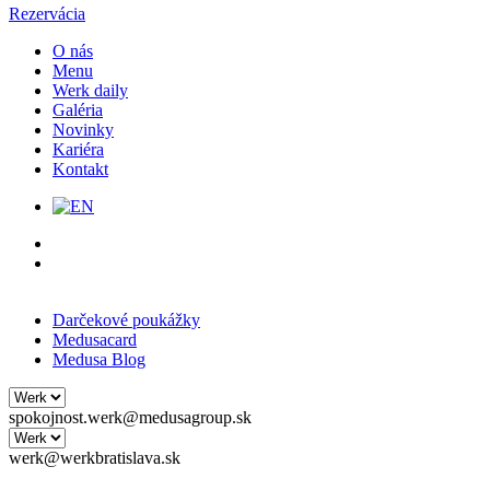
Rezervácia
O nás
Menu
Werk daily
Galéria
Novinky
Kariéra
Kontakt
Darčekové poukážky
Medusacard
Medusa Blog
spokojnost.werk@medusagroup.sk
werk@werkbratislava.sk