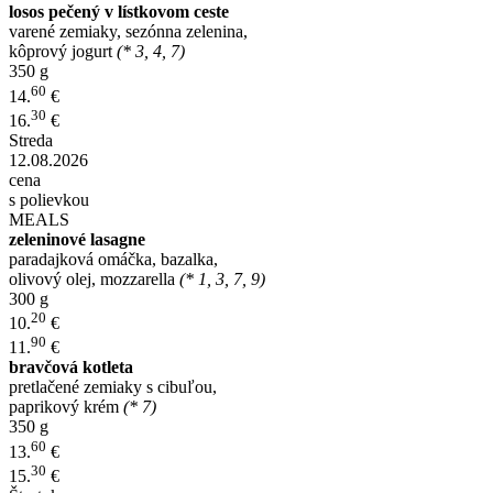
losos pečený v lístkovom ceste
varené zemiaky, sezónna zelenina,
kôprový jogurt
(* 3, 4, 7)
350 g
60
14.
€
30
16.
€
Streda
12.08.2026
cena
s polievkou
MEALS
zeleninové lasagne
paradajková omáčka, bazalka,
olivový olej, mozzarella
(* 1, 3, 7, 9)
300 g
20
10.
€
90
11.
€
bravčová kotleta
pretlačené zemiaky s cibuľou,
paprikový krém
(* 7)
350 g
60
13.
€
30
15.
€